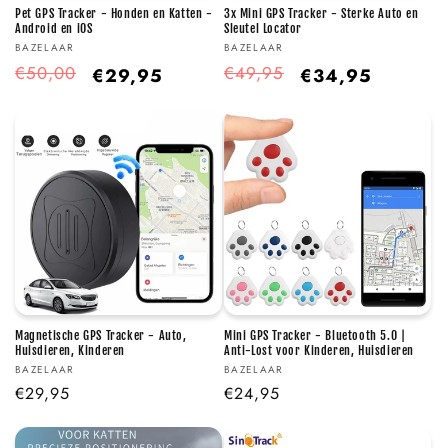
Pet GPS Tracker - Honden en Katten -
3x Mini GPS Tracker - Sterke Auto en
e
Android en iOS
Sleutel Locator
Verkoper:
Verkoper:
BAZELAAR
BAZELAAR
:
Normale
Aanbiedingsprijs
Normale
Aanbiedingsprijs
€50,00
€49,95
€29,95
€34,95
prijs
prijs
Magnetische GPS Tracker - Auto,
Mini GPS Tracker - Bluetooth 5.0 |
Huisdieren, Kinderen
Anti-Lost voor Kinderen, Huisdieren
Verkoper:
Verkoper:
BAZELAAR
BAZELAAR
Normale
€29,95
Normale
€24,95
prijs
prijs