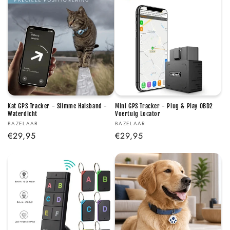
Kat GPS Tracker - Slimme Halsband -
Mini GPS Tracker - Plug & Play OBD2
Waterdicht
Voertuig Locator
Verkoper:
Verkoper:
BAZELAAR
BAZELAAR
Normale
€29,95
Normale
€29,95
prijs
prijs