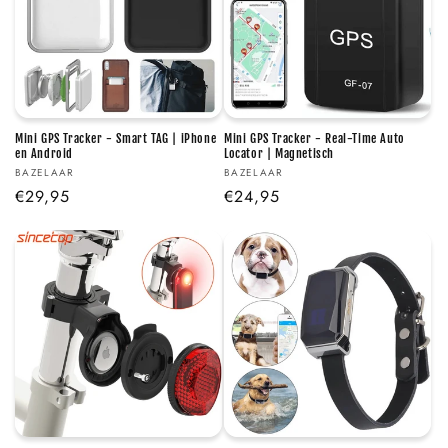
Mini GPS Tracker - Smart TAG | iPhone
Mini GPS Tracker - Real-Time Auto
en Android
Locator | Magnetisch
Verkoper:
Verkoper:
BAZELAAR
BAZELAAR
Normale
€29,95
Normale
€24,95
prijs
prijs