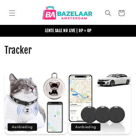
Meteen
naar de
content
Winkelwagen
LENTE SALE NU LIVE | OP = OP
C
Tracker
o
l
l
e
c
t
Aanbieding
Aanbieding
i