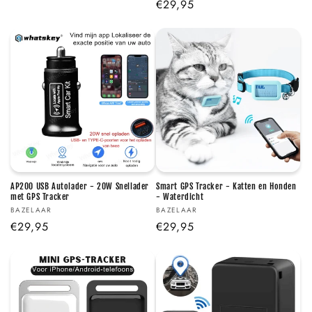
Γ
Normale
€29,95
prijs
prijs
AP200 USB Autolader - 20W Snellader
Smart GPS Tracker - Katten en Honden
met GPS Tracker
- Waterdicht
Verkoper:
Verkoper:
BAZELAAR
BAZELAAR
Normale
€29,95
Normale
€29,95
prijs
prijs