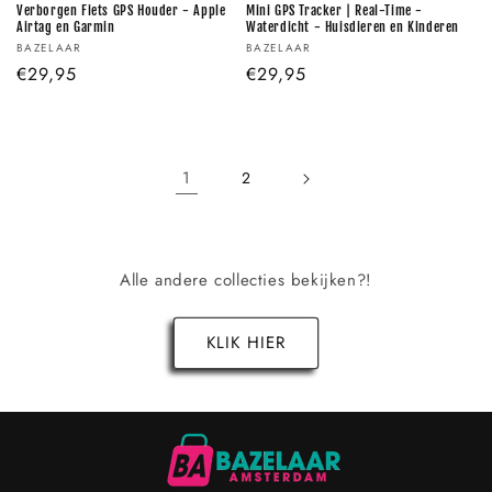
Verborgen Fiets GPS Houder - Apple
Mini GPS Tracker | Real-Time -
Airtag en Garmin
Waterdicht - Huisdieren en Kinderen
Verkoper:
Verkoper:
BAZELAAR
BAZELAAR
Normale
€29,95
Normale
€29,95
prijs
prijs
1
2
Alle andere collecties bekijken?!
KLIK HIER