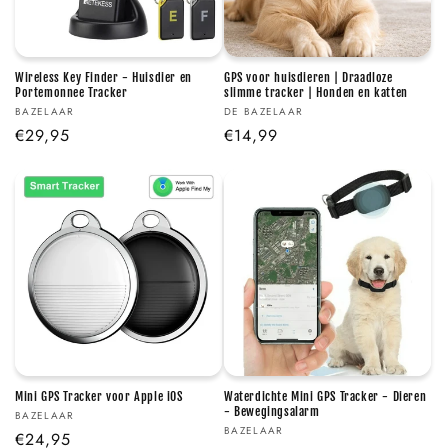
Wireless Key Finder - Huisdier en
GPS voor huisdieren | Draadloze
Portemonnee Tracker
slimme tracker | Honden en katten
Verkoper:
Verkoper:
BAZELAAR
DE BAZELAAR
Normale
€29,95
Normale
€14,99
prijs
prijs
Mini GPS Tracker voor Apple iOS
Waterdichte Mini GPS Tracker - Dieren
- Bewegingsalarm
Verkoper:
BAZELAAR
Verkoper:
BAZELAAR
Normale
€24,95