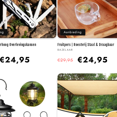
ing
Aanbieding
erhoog Overlevingskansen
Fruitpers | Roestvrij Staal & Draagbaar
Verkoper:
BAZELAAR
Aanbiedingsprijs
Normale
Aanbiedingsprijs
€24,95
€24,95
€29,95
prijs