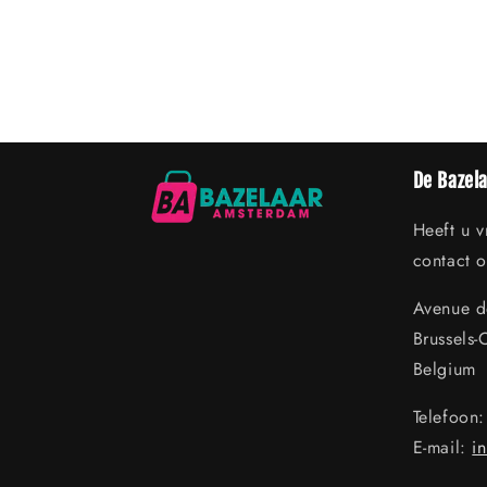
De Bazel
Heeft u 
contact 
Avenue de
Brussels-
Belgium
Telefoon
E-mail:
i