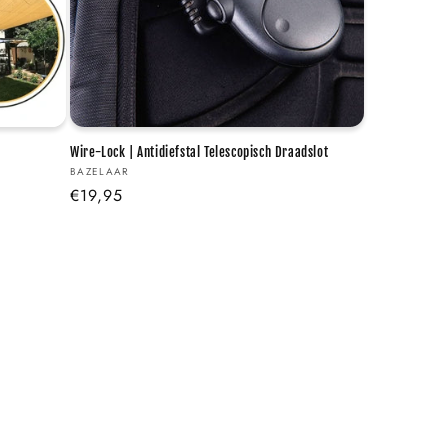
Wire-Lock | Antidiefstal Telescopisch Draadslot
Verkoper:
BAZELAAR
Normale
€19,95
prijs