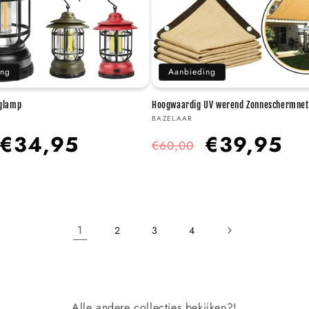
ing
Aanbieding
glamp
Hoogwaardig UV werend Zonneschermnet
Verkoper:
BAZELAAR
Aanbiedingsprijs
Normale
Aanbiedingsprijs
€34,95
€39,95
€60,00
prijs
1
2
3
4
Alle andere collecties bekijken?!