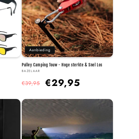
Aanbieding
Pulley Camping Touw - Hoge sterkte & Snel Los
Verkoper:
BAZELAAR
Normale
Aanbiedingsprijs
€29,95
€39,95
prijs