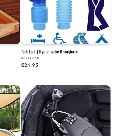
Γ
Toiletzak | Hygiënische Draagbare
Verkoper:
BAZELAAR
Normale
€24,95
prijs