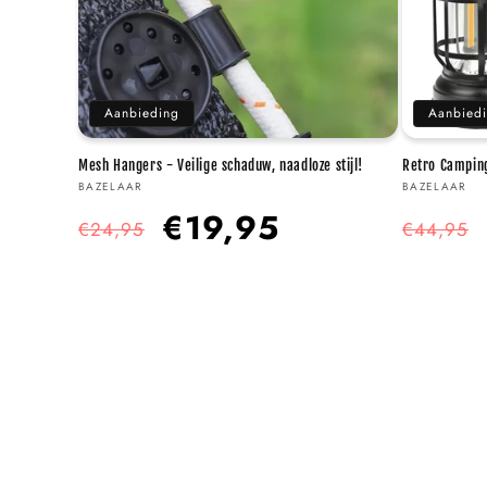
Aanbieding
Aanbied
Mesh Hangers - Veilige schaduw, naadloze stijl!
Retro Campin
Verkoper:
Verkoper:
BAZELAAR
BAZELAAR
Normale
Aanbiedingsprijs
Normale
€19,95
€24,95
€44,95
prijs
prijs