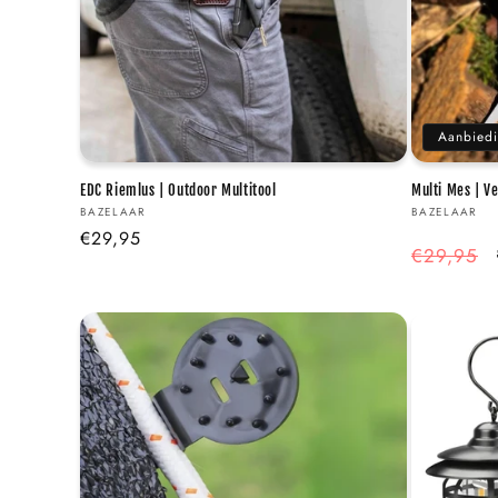
Aanbied
EDC Riemlus | Outdoor Multitool
Multi Mes | V
Verkoper:
Verkoper:
BAZELAAR
BAZELAAR
Normale
€29,95
Normale
€29,95
prijs
prijs