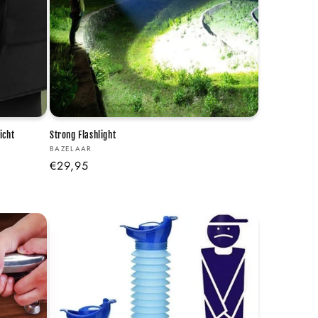
icht
Strong Flashlight
Verkoper:
BAZELAAR
Normale
€29,95
prijs