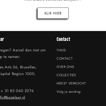
KLIK HIER
aar
Contact
vragen? Aarzel dan niet om
THUIS
op te nemen:
CONTACT
s Arts 56, Bruxelles,
OVER ONS
Capital Region 1000,
COLLECTIES
MEEST VERKOCHT
: + 31 85 060 2076
Volg je zending
nfo@bazelaar.nl