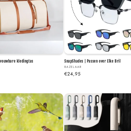
pvouwbare kledingtas
SnapShades | Passen over Elke Bril
Verkoper:
BAZELAAR
Normale
€24,95
prijs