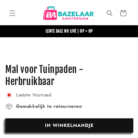
Meteen
naar de
content
Winkelwagen
LENTE SALE NU LIVE | OP = OP
Ga direct naar
productinformatie
Mal voor Tuinpaden -
Herbruikbaar
Laatste Voorraad
Gemakkelijk te retourneren
IN WINKELMANDJE