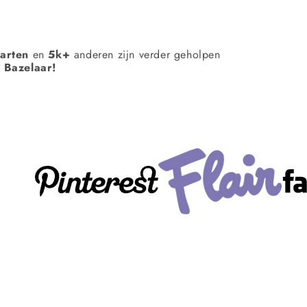
Γ
aarten
en
5k+
anderen zijn verder geholpen
 Bazelaar!