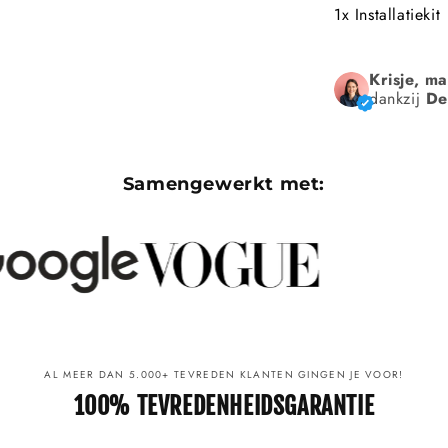
1x Installatiekit
Krisje, m
dankzij
De
Samengewerkt met:
AL MEER DAN 5.000+ TEVREDEN KLANTEN GINGEN JE VOOR!
100% TEVREDENHEIDSGARANTIE