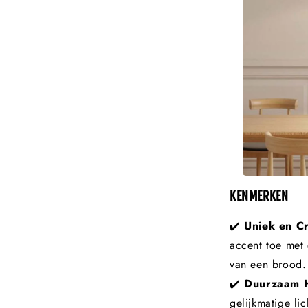
KENMERKEN
✔️
Uniek en C
accent toe met
van een brood.
✔️
Duurzaam 
gelijkmatige lic