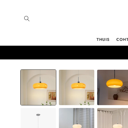
Meteen
naar de
content
THUIS
CON
Ga direct naar
productinformatie