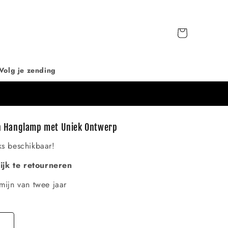
Winkelwagen
Volg je zending
zen Hanglamp met Uniek Ontwerp
ks beschikbaar!
jk te retourneren
mijn van twee jaar