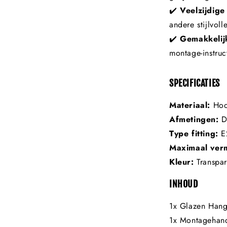
✔️
Veelzijdige 
andere stijlvol
✔️
Gemakkelijk
montage-instruc
SPECIFICATIES
Materiaal:
Hoo
Afmetingen:
D
Type fitting:
E2
Maximaal ver
Kleur:
Transpar
INHOUD
1x Glazen Han
1x Montagehand