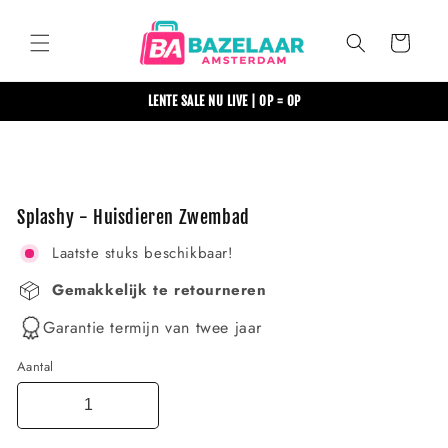
Meteen
naar de
content
Winkelwagen
LENTE SALE NU LIVE | OP = OP
Ga direct naar
productinformatie
Splashy - Huisdieren Zwembad
Laatste stuks beschikbaar!
Gemakkelijk te retourneren
Garantie termijn van twee jaar
Aantal