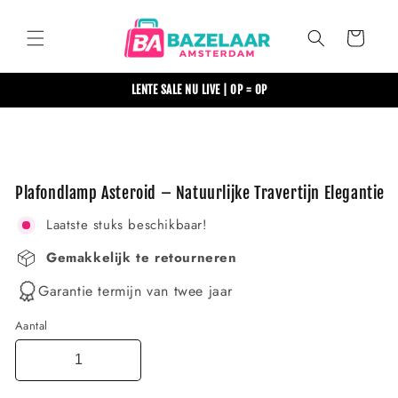
Meteen
naar de
content
Winkelwagen
LENTE SALE NU LIVE | OP = OP
Ga direct naar
productinformatie
Plafondlamp Asteroid – Natuurlijke Travertijn Elegantie
Laatste stuks beschikbaar!
Gemakkelijk te retourneren
Garantie termijn van twee jaar
Aantal