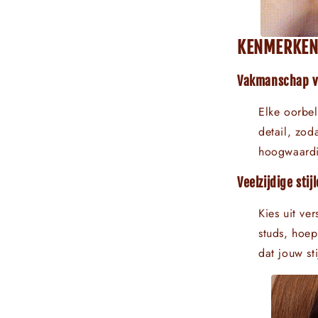
KENMERKE
Vakmanschap va
Elke oorbel
detail, zod
hoogwaardi
Veelzijdige stijl
Kies uit ver
studs, hoep
dat jouw sti