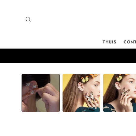
Meteen
naar de
content
THUIS
CON
Ga direct naar
productinformatie