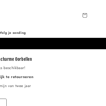
Winkelwagen
Volg je zending
ncharme Oorbellen
ks beschikbaar!
jk te retourneren
mijn van twee jaar