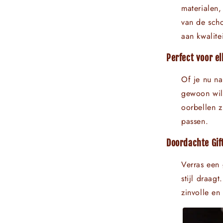
materialen,
van de sch
aan kwalitei
Perfect voor e
Of je nu na
gewoon wilt
oorbellen z
passen.
Doordachte Gif
Verras een 
stijl draag
zinvolle e