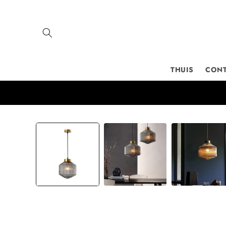
Meteen
naar de
content
THUIS
CON
Ga direct naar
productinformatie