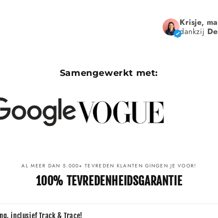
Krisje, m
dankzij
De
Samengewerkt met:
AL MEER DAN 5.000+ TEVREDEN KLANTEN GINGEN JE VOOR!
100% TEVREDENHEIDSGARANTIE
ng, inclusief Track & Trace!