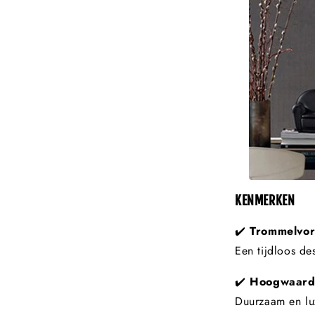
KENMERKEN
✔️
Trommelvor
Een tijdloos de
✔️
Hoogwaardi
Duurzaam en lux