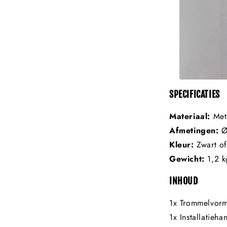
SPECIFICATIES
Materiaal:
Meta
Afmetingen:
Ø
Kleur:
Zwart of
Gewicht:
1,2 k
INHOUD
1x Trommelvorm
1x Installatieha