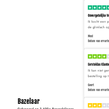
Onvergetelijke V
Ik kocht een p
de glimlach op
Mexi
Datum van ervarin
Eersteklas Klant
Ik kan niet g
bestelling op 
Geert
Datum van ervarin
Bazelaar
Gebaseerd op 3.400+ Beoordelingen