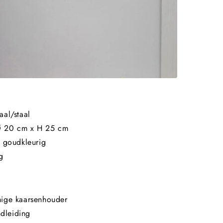
Γ
al/staal
 20 cm x H 25 cm
 goudkleurig
g
ige kaarsenhouder
ndleiding