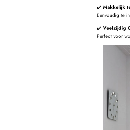
✔️
Makkelijk t
Eenvoudig te in
✔️
Veelzijdig 
Perfect voor w