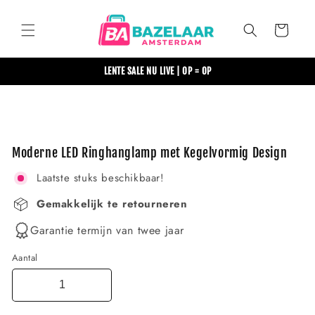
Meteen
naar de
content
Winkelwagen
LENTE SALE NU LIVE | OP = OP
Ga direct naar
productinformatie
Moderne LED Ringhanglamp met Kegelvormig Design
Laatste stuks beschikbaar!
Gemakkelijk te retourneren
Garantie termijn van twee jaar
Aantal