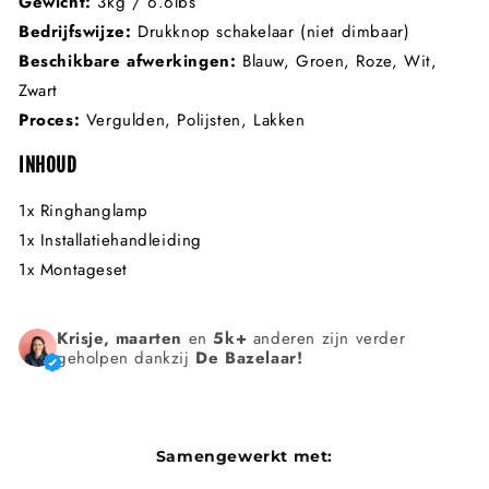
Gewicht:
3kg / 6.6lbs
Bedrijfswijze:
Drukknop schakelaar (niet dimbaar)
Beschikbare afwerkingen:
Blauw, Groen, Roze, Wit,
Zwart
Proces:
Vergulden, Polijsten, Lakken
INHOUD
1x Ringhanglamp
1x Installatiehandleiding
1x Montageset
Krisje, maarten
en
5k+
anderen zijn verder
geholpen dankzij
De Bazelaar!
Samengewerkt met: