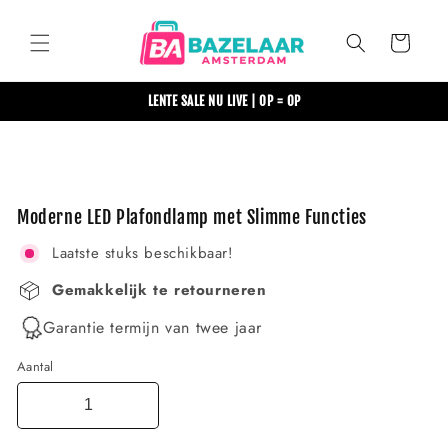
Meteen
naar de
content
Winkelwagen
LENTE SALE NU LIVE | OP = OP
Ga direct naar
productinformatie
Moderne LED Plafondlamp met Slimme Functies
Laatste stuks beschikbaar!
Gemakkelijk te retourneren
Garantie termijn van twee jaar
Aantal