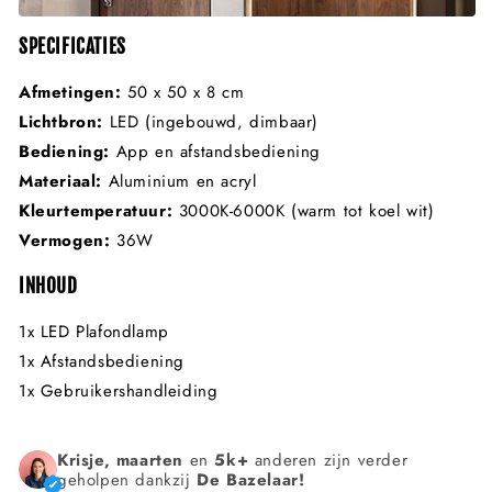
SPECIFICATIES
Afmetingen:
50 x 50 x 8 cm
Lichtbron:
LED (ingebouwd, dimbaar)
Bediening:
App en afstandsbediening
Materiaal:
Aluminium en acryl
Kleurtemperatuur:
3000K-6000K (warm tot koel wit)
Vermogen:
36W
INHOUD
1x LED Plafondlamp
1x Afstandsbediening
1x Gebruikershandleiding
Krisje, maarten
en
5k+
anderen zijn verder
geholpen dankzij
De Bazelaar!