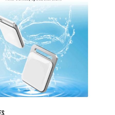
Γ
IES