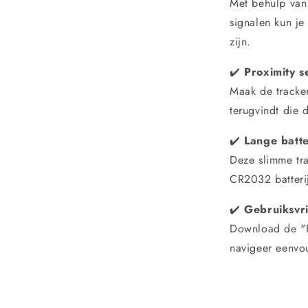
Met behulp van
signalen kun je
zijn.
✔️
Proximity s
Maak de tracker
terugvindt die d
✔️
Lange batte
Deze slimme tra
CR2032 batteri
✔️
Gebruiksvri
Download de "F
navigeer eenvou