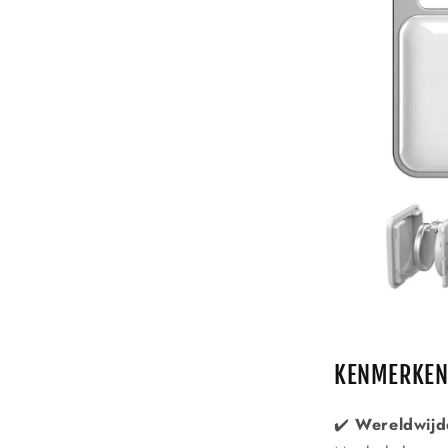
KENMERKE
✔️
Wereldwijde