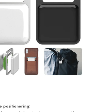
N
 positionering: