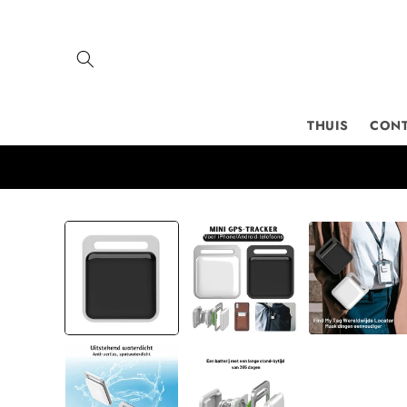
Meteen
naar de
content
THUIS
CON
Ga direct naar
productinformatie