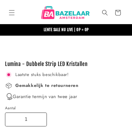
Meteen
naar de
content
Winkelwagen
LENTE SALE NU LIVE | OP = OP
Ga direct naar
productinformatie
Lumina - Dubbele Strip LED Kristallen
Laatste stuks beschikbaar!
Gemakkelijk te retourneren
Garantie termijn van twee jaar
Aantal