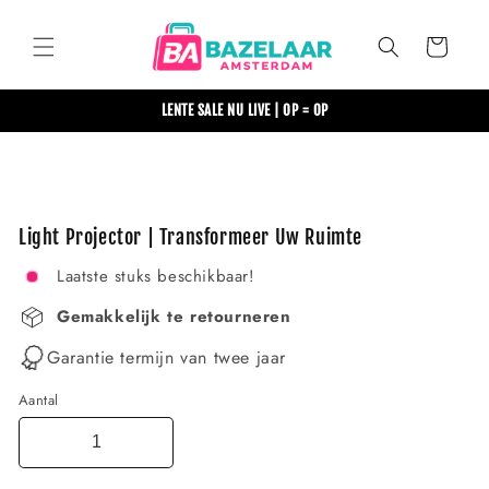
Meteen
naar de
content
Winkelwagen
LENTE SALE NU LIVE | OP = OP
Ga direct naar
productinformatie
Light Projector | Transformeer Uw Ruimte
Laatste stuks beschikbaar!
Gemakkelijk te retourneren
Garantie termijn van twee jaar
Aantal