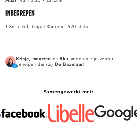
Γ
Maat
: 43.1 x 20 x 22.5cm
INBEGREPEN
1 Set x Kids Nagel Stickers - 520 stuks
Krisje, maarten
en
5k+
anderen zijn verder
geholpen dankzij
De Bazelaar!
Samengewerkt met: