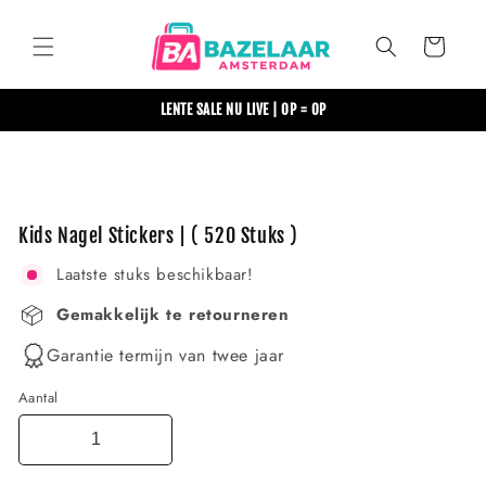
Meteen
naar de
content
Winkelwagen
LENTE SALE NU LIVE | OP = OP
Ga direct naar
productinformatie
Kids Nagel Stickers | ( 520 Stuks )
Laatste stuks beschikbaar!
Gemakkelijk te retourneren
Garantie termijn van twee jaar
Aantal