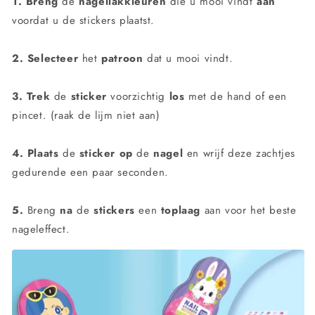
1.
Breng
de
nagellakkleuren
die u mooi vindt
aan
voordat u de stickers plaatst.
2.
Selecteer
het
patroon
dat u mooi vindt.
3.
Trek
de
sticker
voorzichtig
los
met de hand of een
pincet. (raak de lijm niet aan)
4.
Plaats
de
sticker
op
de
nagel
en wrijf deze zachtjes
gedurende een paar seconden.
5.
Breng
na
de
stickers
een
toplaag
aan voor het beste
nageleffect.