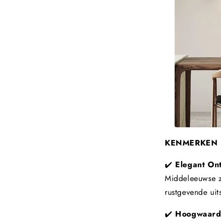
KENMERKEN
✔️
Elegant On
Middeleeuwse ze
rustgevende uits
✔️
Hoogwaardi