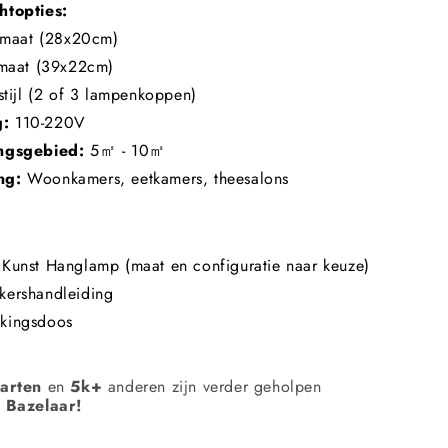
htopties:
 maat (28x20cm)
maat (39x22cm)
stijl (2 of 3 lampenkoppen)
g:
110-220V
ingsgebied:
5㎡ - 10㎡
ng:
Woonkamers, eetkamers, theesalons
 Kunst Hanglamp (maat en configuratie naar keuze)
kershandleiding
kkingsdoos
aarten
en
5k+
anderen zijn verder geholpen
 Bazelaar!