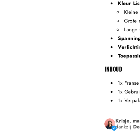
Kleur Lic
Kleine
Grote 
Lange 
Spannin
Verlicht
Toepassi
INHOUD
1x Franse
1x Gebrui
1x Verpa
Krisje, m
dankzij
De