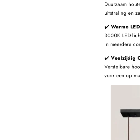
Duurzaam houten
uitstraling en z
✔️
Warme LED 
3000K LED-lich
in meerdere con
✔️
Veelzijdig 
Verstelbare ho
voor een op ma