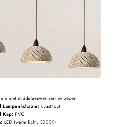
Γ
rn met middeleeuwse zen-invloeden
l Lampenlichaam:
Kunsthout
l Kap:
PVC
n:
LED (warm licht, 3000K)