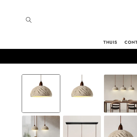
Meteen
naar de
content
THUIS
CON
Ga direct naar
productinformatie