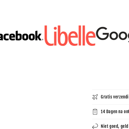
Gratis verzendi
14 Dagen na on
Niet goed, geld