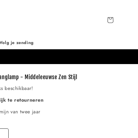
Winkelwagen
Volg je zending
anglamp - Middeleeuwse Zen Stijl
ks beschikbaar!
jk te retourneren
mijn van twee jaar