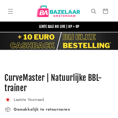
Meteen
naar de
content
Winkelwagen
LENTE SALE NU LIVE | OP = OP
Ga direct naar
productinformatie
CurveMaster | Natuurlijke BBL-
trainer
Laatste Voorraad
Gemakkelijk te retourneren