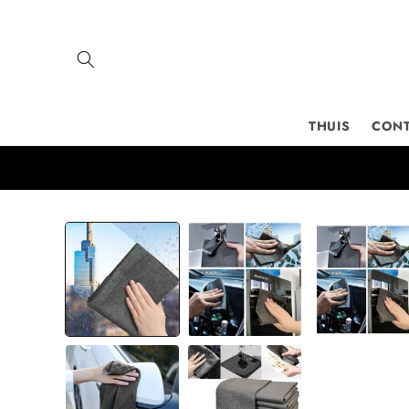
Meteen
naar de
content
THUIS
CON
Ga direct naar
productinformatie