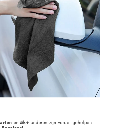
aarten
en
5k+
anderen zijn verder geholpen
 Bazelaar!