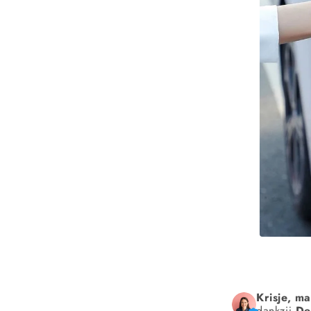
Krisje, m
dankzij
De