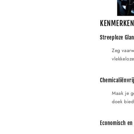
KENMERKE
Streeploze Glan
Zeg vaarw
vlekkeloz
Chemicaliënvrij
Maak je g
doek biedt
Economisch en