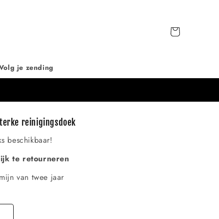
Winkelwagen
Volg je zending
Sterke reinigingsdoek
ks beschikbaar!
jk te retourneren
mijn van twee jaar