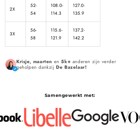
Γ
52-
108.0-
127.0-
2X
54
114.3
135.9
56-
115.6-
137.2-
3X
58
121.9
142.2
Krisje, maarten
en
5k+
anderen zijn verder
geholpen dankzij
De Bazelaar!
Samengewerkt met: