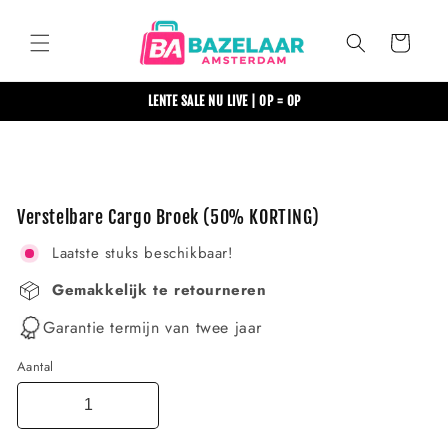
Meteen
naar de
content
Winkelwagen
LENTE SALE NU LIVE | OP = OP
Ga direct naar
productinformatie
Verstelbare Cargo Broek (50% KORTING)
Laatste stuks beschikbaar!
Gemakkelijk te retourneren
Garantie termijn van twee jaar
Aantal