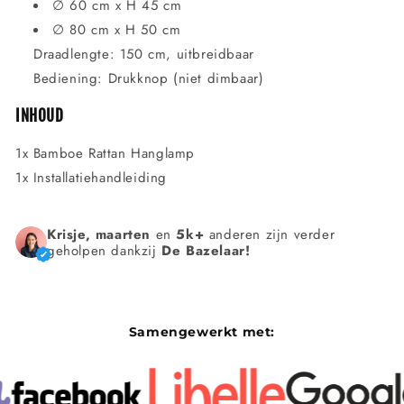
∅ 60 cm x H 45 cm
∅ 80 cm x H 50 cm
Draadlengte: 150 cm, uitbreidbaar
Bediening: Drukknop (niet dimbaar)
INHOUD
1x Bamboe Rattan Hanglamp
1x Installatiehandleiding
Krisje, maarten
en
5k+
anderen zijn verder
geholpen dankzij
De Bazelaar!
Samengewerkt met: