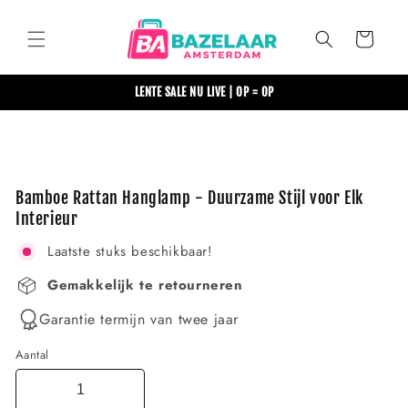
Meteen
naar de
content
Winkelwagen
LENTE SALE NU LIVE | OP = OP
Ga direct naar
productinformatie
Bamboe Rattan Hanglamp - Duurzame Stijl voor Elk
Interieur
Laatste stuks beschikbaar!
Gemakkelijk te retourneren
Garantie termijn van twee jaar
Aantal