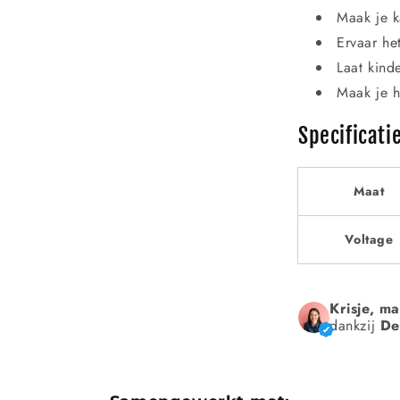
Maak je k
Ervaar he
Laat kinde
Maak je hu
Specificati
Maat
Voltage
Krisje, m
dankzij
De