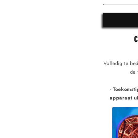
C
Volledig te be
de 
-
Toekomsti
apparaat ui