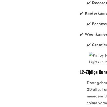
✔️ Decorat
✔️ Kinderkame
✔️ Feestve
✔️ Woonkamerd
✔️ Creatie
12-Zijdige Kun
Door gebrui
3D-effect e
meerdere L
spiraalvorm