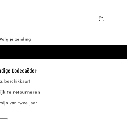
Winkelwagen
Volg je zending
indige Dodecaëder
ks beschikbaar!
jk te retourneren
mijn van twee jaar