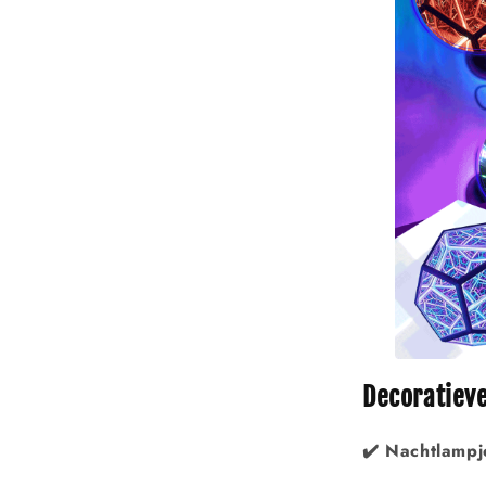
Decoratiev
✔️ Nachtlampj