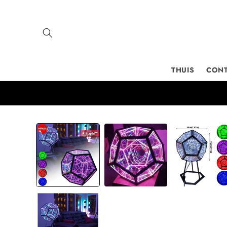
Meteen
naar de
content
THUIS
CON
Ga direct naar
productinformatie