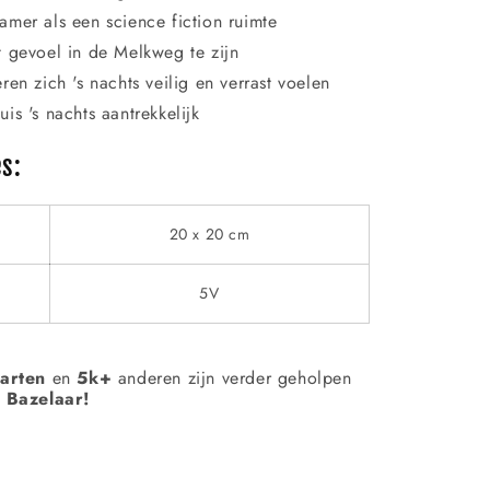
amer als een science fiction ruimte
t gevoel in de Melkweg te zijn
ren zich 's nachts veilig en verrast voelen
is 's nachts aantrekkelijk
es:
20 x 20 cm
5V
aarten
en
5k+
anderen zijn verder geholpen
 Bazelaar!