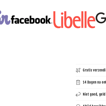
Gratis verzendi
14 Dagen na on
Niet goed, geld